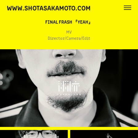
WWW.SHOTASAKAMOTO.COM
FINAL FRASH 『YEAH』
MV
Director/Camera/Edit