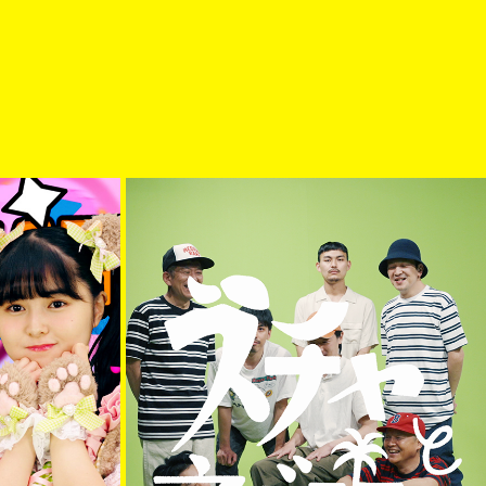
ゅーだいしゅき」
スチャとネバヤン "ネバやんとスチャやん" 
(OFFICIAL MUSIC VIDEO)
2021