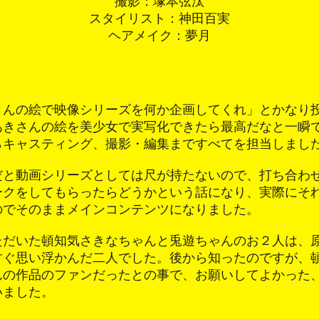
撮影：塚本弦汰
スタイリスト：神田百実
ヘアメイク：夢月
さんの絵で映像シリーズを何か企画してくれ」とかなり
あきさんの絵を美少女で実写化できたら最高だなと一瞬
らキャスティング、撮影・編集まですべてを担当しまし
だと動画シリーズとしては尺が持たないので、打ち合わ
ークをしてもらったらどうかという話になり、実際にそ
のでそのままメインコンテンツになりました。
ただいた頓知気さきなちゃんと兎遊ちゃんのお２人は、
すぐ思い浮かんだ二人でした。後から知ったのですが、
んの作品のファンだったとの事で、お願いしてよかった
いました。