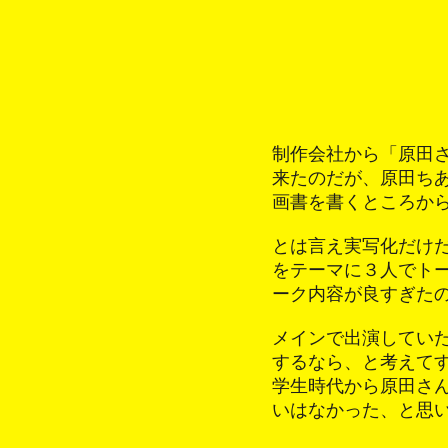
制作会社から「原田
来たのだが、原田ち
画書を書くところか
とは言え実写化だけ
をテーマに３人でト
ーク内容が良すぎた
メインで出演してい
するなら、と考えて
学生時代から原田さ
いはなかった、と思