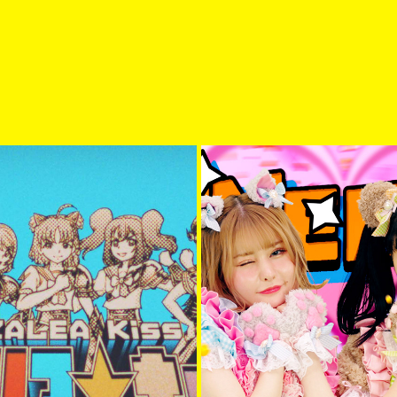
ブライブ！サンシャイン!!新番
FEMME FATALE「だいしき
組特報映像
MUSIC VIDEO
2020
2022