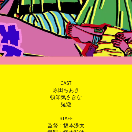
CAST
原田ちあき
頓知気さきな
兎遊
STAFF
監督：坂本渉太